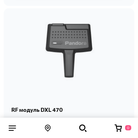
RF модуль DXL 470
RF-модуль имеет всего два провода
0
подключения к бортовой сети 12V, а связь с
базовым блоком обеспечивается посредством