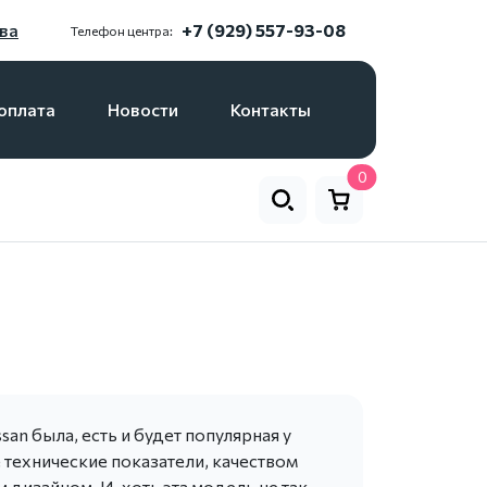
ва
+7 (929) 557-93-08
Телефон центра:
оплата
Новости
Контакты
0
an была, есть и будет популярная у
технические показатели, качеством
дизайном. И, хоть эта модель не так