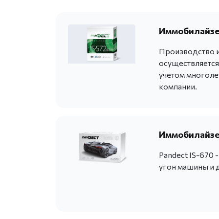
Иммобилайзер
Производство и
осуществляется
учетом многоле
компании.
Иммобилайзер
Pandect IS-670
угон машины и 