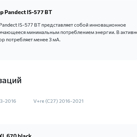
 Pandect IS-577 BT
andect IS-577 BT представляет собой инновационное
личающееся минимальным потреблением энергии. В актив
ор потребляет менее 3 мА.
заций
13-2016
V+re (C27) 2016-2021
L 670 black