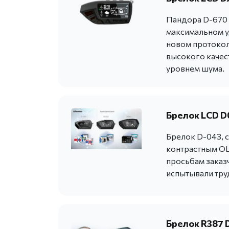
Пандора D-670 
максимальном у
новом протокол
высокого качес
уровнем шума.
Брелок LCD D
Брелок D-043, 
контрастным OL
просьбам заказ
испытывали тру
Брелок R387 