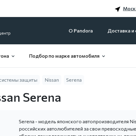
Моск
O Pandora
Доставка и 
центр
гона
Подбор по марке автомобиля
системы защиты
Nissan
Serena
san Serena
Serena - модель японского автопроизводителя Niss
российских автолюбителей за свои превосходные 
сборки, технологичностью и неповторимым, ярким 