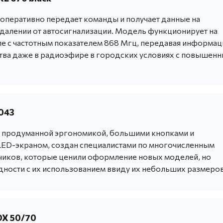
оперативно передает команды и получает данные на
далении от автосигнализации. Модель функционирует на
е с частотным показателем 868 Мгц, передавая информа
тва даже в радиоэфире в городских условиях с повышен
043
с продуманной эргономикой, большими кнопками и
ED-экраном, создан специалистами по многочисленным
чиков, которые ценили оформление новых моделей, но
дности с их использованием ввиду их небольших размеров
DX 50/70