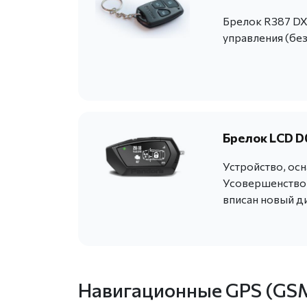
Брелок R387 DX
управления (бе
Брелок LCD D
Устройство, ос
Усовершенствов
вписан новый ди
Навигационные GPS (GS