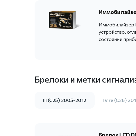
Иммобилайзер
Иммобилайзер P
устройство, от
состоянии приб
Брелоки и метки сигнали
III (C25) 2005-2012
IV re (C26) 20
Брелок LCD DX