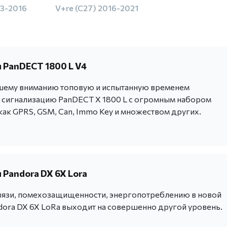
13-2016
V+re (C27) 2016-2021
 PanDECT 1800 L V4
шему вниманию топовую и испытанную временем
сигнализацию PanDECT X 1800 L с огромным набором
как GPRS, GSM, Can, Immo Key и множеством других.
 Pandora DX 6X Lora
вязи, помехозащищенности, энергопотреблению в новой
dora DX 6X LoRa выходит на совершенно другой уровень.