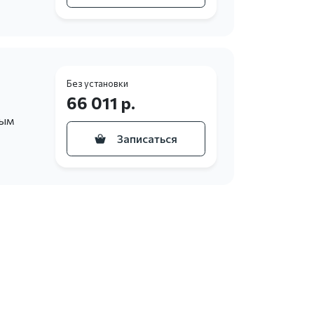
Без установки
66 011 р.
ным
Записаться