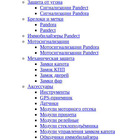
Защита от угона
Сигнализации Pandect
Сигнализации Pandora
Брелоки и метки
Pandora
Pandect
Иммобилайзеры Pandect
Мотосигнализации
Мотосигнализации Pandora
Мотосигнализации Pandect
Механическая защита
Замки капота
Замок КПП
Замок дверей
Замки фар
Аксессуары
Инструменты
GPS-приемник
Датчики
Модули моторного отсека
Модули прицепа
Модули релейные
Модули стеклоподъёмника
Модули управления замком капота
Обходчики иммобилайзера