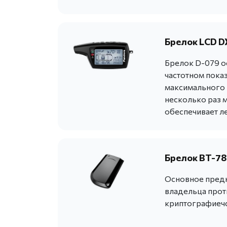
Брелок LCD DX
Брелок D-079 о
частотном пока
максимального н
несколько раз 
обеспечивает ле
Брелок BT-78
Основное предн
владельца прот
криптографиечс