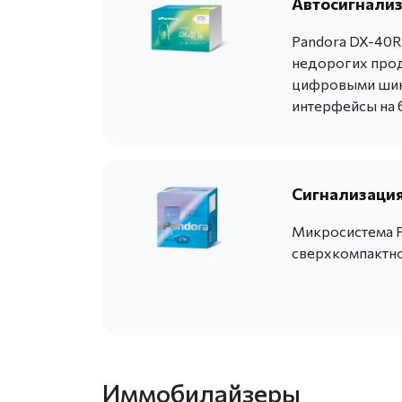
Автосигнализ
Pandora DX-40R
недорогих прод
цифровыми шина
интерфейсы на 
Сигнализация 
Микросистема P
сверхкомпактно
Иммобилайзеры