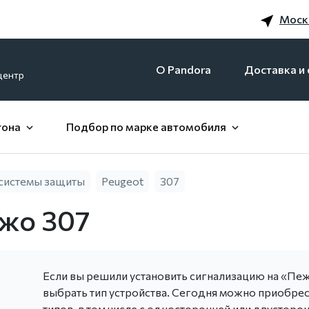
Моск
O Pandora
Доставка и 
центр
гона
Подбор по марке автомобиля
системы защиты
Peugeot
307
жо 307
Если вы решили установить сигнализацию на «Пе
выбрать тип устройства. Сегодня можно приобрес
типов, в том числе с односторонней или двусторо