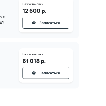
Без установки
12 600 р.
у с
KEY
Записаться
Без установки
61 018 р.
Записаться