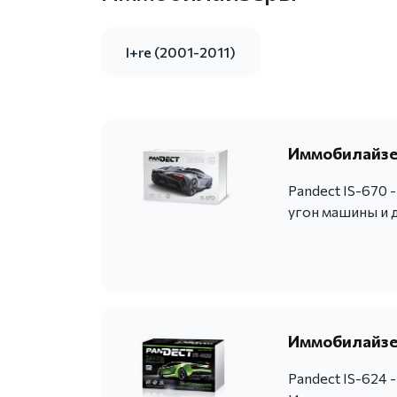
I+re (2001-2011)
Иммобилайзер
Pandect IS-670
угон машины и 
Иммобилайзер
Pandect IS-624 