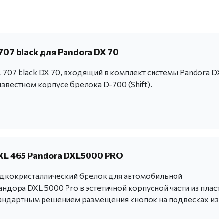
07 black для Pandora DX 70
707 black DX 70, входящий в комплект системы Pandora D
известном корпусе брелока D-700 (Shift).
XL 465 Pandora DXL5000 PRO
дкокристаллический брелок для автомобильной
ндора DXL 5000 Pro в эстетичной корпусной части из плас
тандартным решением размещения кнопок на подвесках из