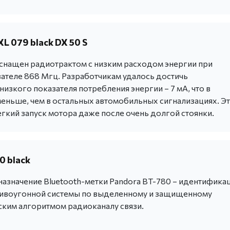
L 079 black DX 50 S
снащен радиотрактом с низким расходом энергии при
зателе 868 Мгц. Разработчикам удалось достичь
изкого показателя потребления энергии – 7 мА, что в
меньше, чем в остальных автомобильных сигнализациях. Э
гкий запуск мотора даже после очень долгой стоянки.
0 black
азначение Bluetooth-метки Pandora BT-780 – идентифика
ивоугонной системы по выделенному и защищенному
ким алгоритмом радиоканалу связи.