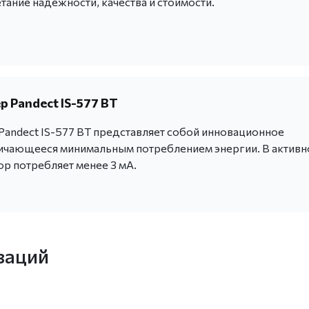
ание надежности, качества и стоимости.
 Pandect IS-577 BT
andect IS-577 BT представляет собой инновационное
личающееся минимальным потреблением энергии. В актив
ор потребляет менее 3 мА.
заций