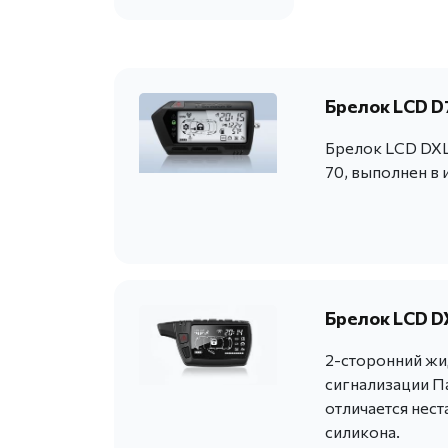
Брелок LCD D7
Брелок LCD DXL 
70, выполнен в 
Брелок LCD D
2-сторонний жи
сигнализации Па
отличается нес
силикона.