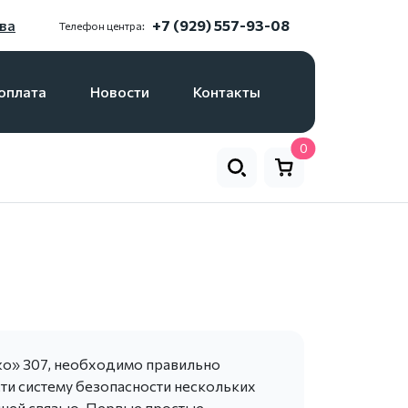
ва
+7 (929) 557-93-08
Телефон центра:
оплата
Новости
Контакты
0
жо» 307, необходимо правильно
ти систему безопасности нескольких
нней связью. Первые простые –