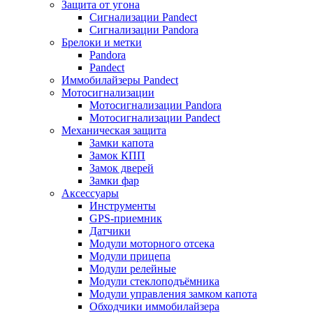
Защита от угона
Сигнализации Pandect
Сигнализации Pandora
Брелоки и метки
Pandora
Pandect
Иммобилайзеры Pandect
Мотосигнализации
Мотосигнализации Pandora
Мотосигнализации Pandect
Механическая защита
Замки капота
Замок КПП
Замок дверей
Замки фар
Аксессуары
Инструменты
GPS-приемник
Датчики
Модули моторного отсека
Модули прицепа
Модули релейные
Модули стеклоподъёмника
Модули управления замком капота
Обходчики иммобилайзера