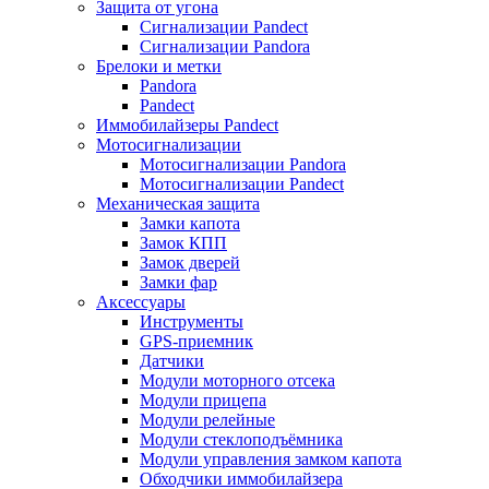
Защита от угона
Сигнализации Pandect
Сигнализации Pandora
Брелоки и метки
Pandora
Pandect
Иммобилайзеры Pandect
Мотосигнализации
Мотосигнализации Pandora
Мотосигнализации Pandect
Механическая защита
Замки капота
Замок КПП
Замок дверей
Замки фар
Аксессуары
Инструменты
GPS-приемник
Датчики
Модули моторного отсека
Модули прицепа
Модули релейные
Модули стеклоподъёмника
Модули управления замком капота
Обходчики иммобилайзера