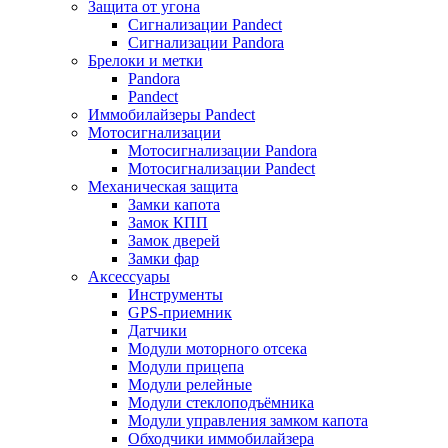
Защита от угона
Сигнализации Pandect
Сигнализации Pandora
Брелоки и метки
Pandora
Pandect
Иммобилайзеры Pandect
Мотосигнализации
Мотосигнализации Pandora
Мотосигнализации Pandect
Механическая защита
Замки капота
Замок КПП
Замок дверей
Замки фар
Аксессуары
Инструменты
GPS-приемник
Датчики
Модули моторного отсека
Модули прицепа
Модули релейные
Модули стеклоподъёмника
Модули управления замком капота
Обходчики иммобилайзера