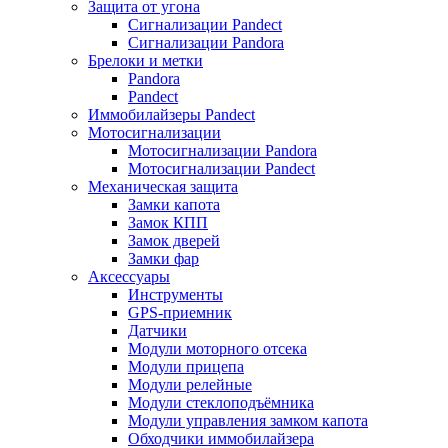
Защита от угона
Сигнализации Pandect
Сигнализации Pandora
Брелоки и метки
Pandora
Pandect
Иммобилайзеры Pandect
Мотосигнализации
Мотосигнализации Pandora
Мотосигнализации Pandect
Механическая защита
Замки капота
Замок КПП
Замок дверей
Замки фар
Аксессуары
Инструменты
GPS-приемник
Датчики
Модули моторного отсека
Модули прицепа
Модули релейные
Модули стеклоподъёмника
Модули управления замком капота
Обходчики иммобилайзера