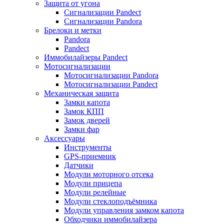
Защита от угона
Сигнализации Pandect
Сигнализации Pandora
Брелоки и метки
Pandora
Pandect
Иммобилайзеры Pandect
Мотосигнализации
Мотосигнализации Pandora
Мотосигнализации Pandect
Механическая защита
Замки капота
Замок КПП
Замок дверей
Замки фар
Аксессуары
Инструменты
GPS-приемник
Датчики
Модули моторного отсека
Модули прицепа
Модули релейные
Модули стеклоподъёмника
Модули управления замком капота
Обходчики иммобилайзера