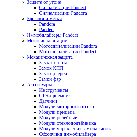
Защита от угона
Сигнализации Pandect
Сигнализации Pandora
Брелоки и метки
Pandora
Pandect
Иммобилайзеры Pandect
Мотосигнализации
Мотосигнализации Pandora
Мотосигнализации Pandect
Механическая защита
Замки капота
Замок КПП
Замок дверей
Замки фар
Аксессуары
Инструменты
GPS-приемник
Датчики
Модули моторного отсека
Модули прицепа
Модули релейные
Модули стеклоподъёмника
Модули управления замком капота
Обходчики иммобилайзера