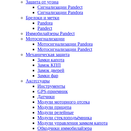
Защита от угона
Сигнализации Pandect
Сигнализации Pandora
Брелоки и метки
Pandora
Pandect
Иммобилайзеры Pandect
Мотосигнализации
Мотосигнализации Pandora
Мотосигнализации Pandect
Механическая защита
Замки капота
Замок КПП
Замок дверей
Замки фар
Аксессуары
Инструменты
GPS-приемник
Датчики
Модули моторного отсека
Модули прицепа
Модули релейные
Модули стеклоподъёмника
Модули управления замком капота
Обходчики иммобилайзера