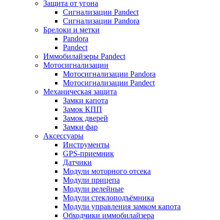
Защита от угона
Сигнализации Pandect
Сигнализации Pandora
Брелоки и метки
Pandora
Pandect
Иммобилайзеры Pandect
Мотосигнализации
Мотосигнализации Pandora
Мотосигнализации Pandect
Механическая защита
Замки капота
Замок КПП
Замок дверей
Замки фар
Аксессуары
Инструменты
GPS-приемник
Датчики
Модули моторного отсека
Модули прицепа
Модули релейные
Модули стеклоподъёмника
Модули управления замком капота
Обходчики иммобилайзера