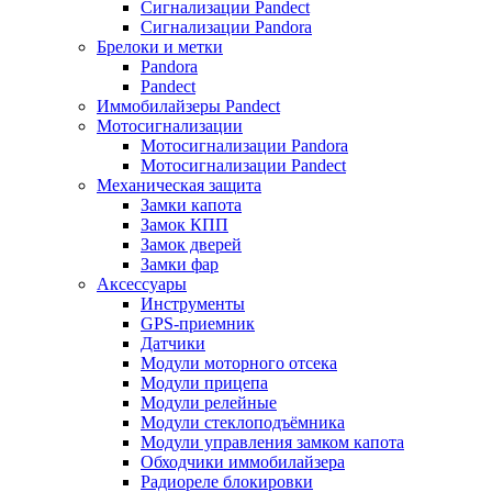
Сигнализации Pandect
Сигнализации Pandora
Брелоки и метки
Pandora
Pandect
Иммобилайзеры Pandect
Мотосигнализации
Мотосигнализации Pandora
Мотосигнализации Pandect
Механическая защита
Замки капота
Замок КПП
Замок дверей
Замки фар
Аксессуары
Инструменты
GPS-приемник
Датчики
Модули моторного отсека
Модули прицепа
Модули релейные
Модули стеклоподъёмника
Модули управления замком капота
Обходчики иммобилайзера
Радиореле блокировки