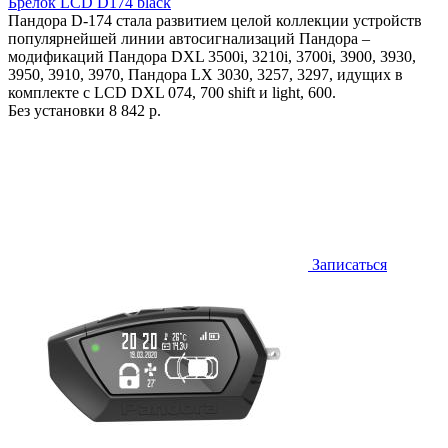
Брелок LCD D174 black
Пандора D-174 стала развитием целой коллекции устройств
популярнейшей линии автосигнализаций Пандора –
модификаций Пандора DXL 3500i, 3210i, 3700i, 3900, 3930,
3950, 3910, 3970, Пандора LX 3030, 3257, 3297, идущих в
комплекте с LCD DXL 074, 700 shift и light, 600.
Без установки
8 842 р.
Записаться