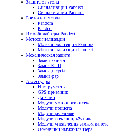
Защита от угона
Сигнализации Pandect
Сигнализации Pandora
Брелоки и метки
Pandora
Pandect
Иммобилайзеры Pandect
Мотосигнализации
Мотосигнализации Pandora
Мотосигнализации Pandect
Механическая защита
Замки капота
Замок КПП
Замок дверей
Замки фар
Аксессуары
Инструменты
GPS-приемник
Датчики
Модули моторного отсека
Модули прицепа
Модули релейные
Модули стеклоподъёмника
Модули управления замком капота
Обходчики иммобилайзера