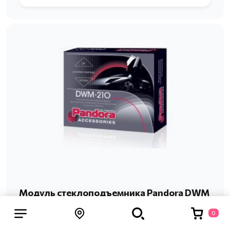
Модуль стеклоподъемника Pandora DWM
210
0
В данном модуле используются алгоритмы,