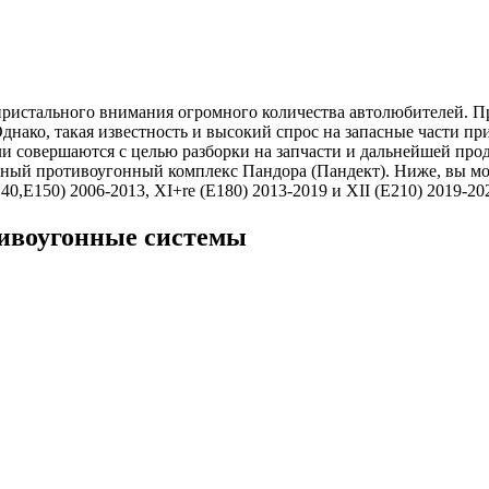
е пристального внимания огромного количества автолюбителей. П
Однако, такая известность и высокий спрос на запасные части пр
и совершаются с целью разборки на запчасти и дальнейшей про
ный противоугонный комплекс Пандора (Пандект). Ниже, вы мо
0,E150) 2006-2013, XI+re (E180) 2013-2019 и XII (E210) 2019-20
отивоугонные системы