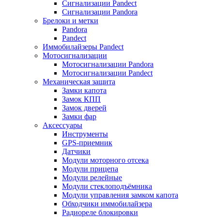
Сигнализации Pandect
Сигнализации Pandora
Брелоки и метки
Pandora
Pandect
Иммобилайзеры Pandect
Мотосигнализации
Мотосигнализации Pandora
Мотосигнализации Pandect
Механическая защита
Замки капота
Замок КПП
Замок дверей
Замки фар
Аксессуары
Инструменты
GPS-приемник
Датчики
Модули моторного отсека
Модули прицепа
Модули релейные
Модули стеклоподъёмника
Модули управления замком капота
Обходчики иммобилайзера
Радиореле блокировки