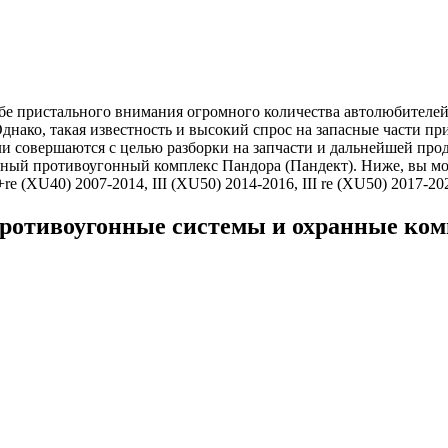
себе пристального внимания огромного количества автолюбителей
Однако, такая известность и высокий спрос на запасные части пр
и совершаются с целью разборки на запчасти и дальнейшей про
ный противоугонный комплекс Пандора (Пандект). Ниже, вы мо
e (XU40) 2007-2014, III (XU50) 2014-2016, III re (XU50) 2017-20
 Противоугонные системы и охранные ко