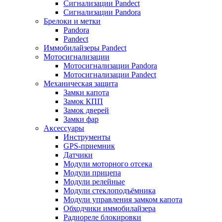
Сигнализации Pandect
Сигнализации Pandora
Брелоки и метки
Pandora
Pandect
Иммобилайзеры Pandect
Мотосигнализации
Мотосигнализации Pandora
Мотосигнализации Pandect
Механическая защита
Замки капота
Замок КПП
Замок дверей
Замки фар
Аксессуары
Инструменты
GPS-приемник
Датчики
Модули моторного отсека
Модули прицепа
Модули релейные
Модули стеклоподъёмника
Модули управления замком капота
Обходчики иммобилайзера
Радиореле блокировки