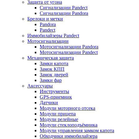
Защита от угона
Сигнализации Pandect
Сигнализации Pandora
Брелоки и метки
Pandora
Pandect
Иммобилайзеры Pandect
Мотосигнализации
Мотосигнализации Pandora
Мотосигнализации Pandect
Механическая защита
Замки капота
Замок КПП
Замок дверей
Замки фар
Аксессуары
Инструменты
GPS-приемник
Датчики
Модули моторного отсека
Модули прицепа
Модули релейные
Модули стеклоподъёмника
Модули управления замком капота
Обходчики иммобилайзера