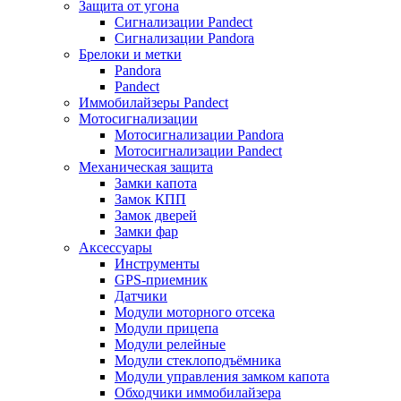
Защита от угона
Сигнализации Pandect
Сигнализации Pandora
Брелоки и метки
Pandora
Pandect
Иммобилайзеры Pandect
Мотосигнализации
Мотосигнализации Pandora
Мотосигнализации Pandect
Механическая защита
Замки капота
Замок КПП
Замок дверей
Замки фар
Аксессуары
Инструменты
GPS-приемник
Датчики
Модули моторного отсека
Модули прицепа
Модули релейные
Модули стеклоподъёмника
Модули управления замком капота
Обходчики иммобилайзера