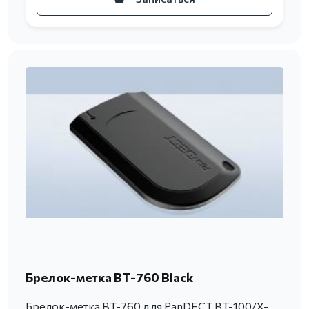
Брелок-метка BT-760 Black
Брелок-метка BT-760 для PanDECT BT-100/X-