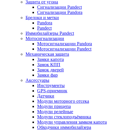
Защита от угона
Сигнализации Pandect
Сигнализации Pandora
Брелоки и метки
Pandora
Pandect
Иммобилайзеры Pandect
Мотосигнализации
Мотосигнализации Pandora
Мотосигнализации Pandect
Механическая защита
Замки капота
Замок КПП
Замок дверей
Замки фар
Аксессуары
Инструменты
GPS-приемник
Датчики
Модули моторного отсека
Модули прицепа
Модули релейные
Модули стеклоподъёмника
Модули управления замком капота
Обходчики иммобилайзера