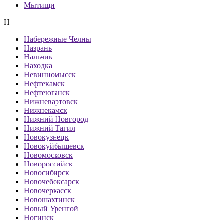
Мытищи
Н
Набережные Челны
Назрань
Нальчик
Находка
Невинномысск
Нефтекамск
Нефтеюганск
Нижневартовск
Нижнекамск
Нижний Новгород
Нижний Тагил
Новокузнецк
Новокуйбышевск
Новомосковск
Новороссийск
Новосибирск
Новочебоксарск
Новочеркасск
Новошахтинск
Новый Уренгой
Ногинск