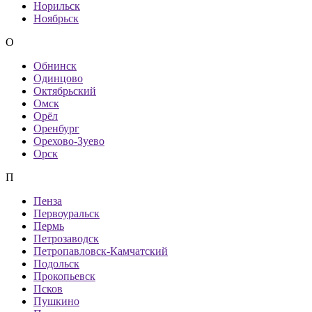
Норильск
Ноябрьск
О
Обнинск
Одинцово
Октябрьский
Омск
Орёл
Оренбург
Орехово-Зуево
Орск
П
Пенза
Первоуральск
Пермь
Петрозаводск
Петропавловск-Камчатский
Подольск
Прокопьевск
Псков
Пушкино