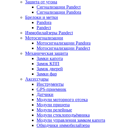
Защита от угона
Сигнализации Pandect
Сигнализации Pandora
Брелоки и метки
Pandora
Pandect
Иммобилайзеры Pandect
Мотосигнализации
Мотосигнализации Pandora
Мотосигнализации Pandect
Механическая защита
Замки капота
Замок КПП
Замок дверей
Замки фар
Аксессуары
Инструменты
GPS-приемник
Датчики
Модули моторного отсека
Модули прицепа
Модули релейные
Модули стеклоподъёмника
Модули управления замком капота
Обходчики иммобилайзера