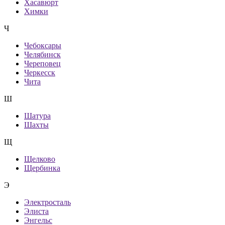
Хасавюрт
Химки
Ч
Чебоксары
Челябинск
Череповец
Черкесск
Чита
Ш
Шатура
Шахты
Щ
Щелково
Щербинка
Э
Электросталь
Элиста
Энгельс