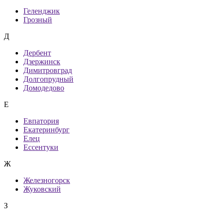
Геленджик
Грозный
Д
Дербент
Дзержинск
Димитровград
Долгопрудный
Домодедово
Е
Евпатория
Екатеринбург
Елец
Ессентуки
Ж
Железногорск
Жуковский
З