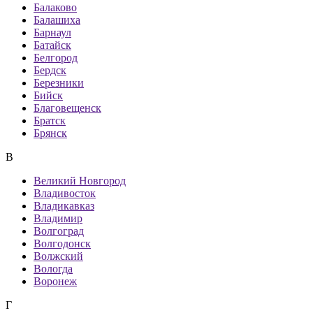
Балаково
Балашиха
Барнаул
Батайск
Белгород
Бердск
Березники
Бийск
Благовещенск
Братск
Брянск
В
Великий Новгород
Владивосток
Владикавказ
Владимир
Волгоград
Волгодонск
Волжский
Вологда
Воронеж
Г