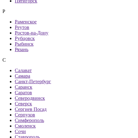
Пятигорск
Р
Раменское
Реутов
Ростов-на-Дону
Рубцовск
Рыбинск
Рязань
С
Салават
Самара
Санкт-Петербург
Саранск
Саратов
Северодвинск
Северск
Сергиев Посад
Серпухов
Симферополь
Смоленск
Сочи
Ставрополь