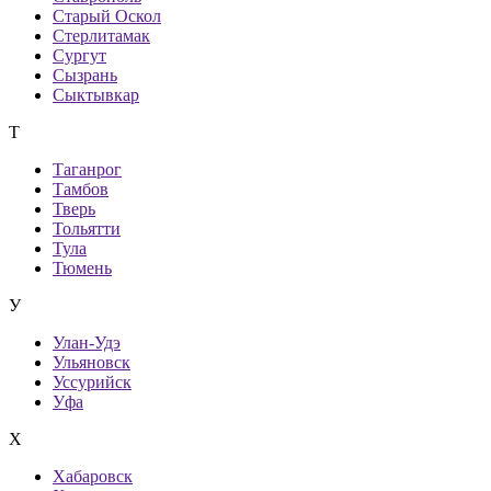
Старый Оскол
Стерлитамак
Сургут
Сызрань
Сыктывкар
Т
Таганрог
Тамбов
Тверь
Тольятти
Тула
Тюмень
У
Улан-Удэ
Ульяновск
Уссурийск
Уфа
Х
Хабаровск