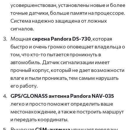
усовершенствован, установлены новые и более
точные датчики, больше памяти на процессоре.
Система надежно защищена от ложных
сигналов.
Мощная
сирена Pandora DS-730
, которая
быстро и очень громко оповещает владельца о
том, что кто-то пытается проникнуть в
автомобиль. Датчик сигнализации имеет
прочный корпус, который не дает возможности
влаге и пыли проникать, тем самым нарушать
его работу.
GPS/GLONASS антенна Pandora NAV-035
легко и просто поможет определить ваше
местонахождение, а также построить маршрут
и передать координаты.
Выносная
GSM-антенна
улучшает передачу