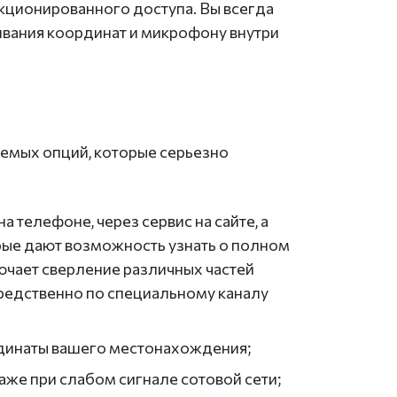
кционированного доступа. Вы всегда
вания координат и микрофону внутри
емых опций, которые серьезно
 телефоне, через сервис на сайте, а
рые дают возможность узнать о полном
ючает сверление различных частей
едственно по специальному каналу
ординаты вашего местонахождения;
аже при слабом сигнале сотовой сети;