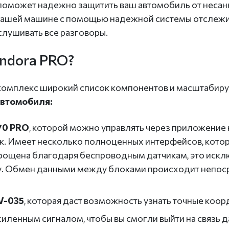
поможет надежно защитить ваш автомобиль от несан
в вашей машине с помощью надежной системы отслежи
слушивать все разговоры.
andora PRO?
комплекс широкий список компонентов и масштабиру
автомобиля:
70 PRO
, которой можно управлять через приложение на
к. Имеет несколько полноценных интерфейсов, кото
прощена благодаря беспроводным датчикам, это искл
у. Обмен данными между блоками происходит непоср
V-035
, которая даст возможность узнать точные ко
силенным сигналом, чтобы вы смогли выйти на связь д