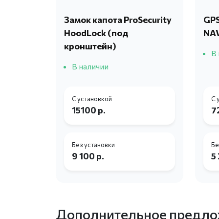
Замок капота ProSecurity
GPS
HoodLock (под
NA
кронштейн)
В
В наличии
С установкой
С 
15100 р.
7
Без установки
Бе
9 100 р.
5
Дополнительное предло