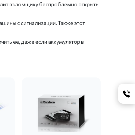
олит взломщику беспроблемно открыть
машины с сигнализации. Также этот
ить ее, даже если аккумулятор в
е