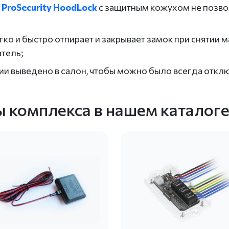
 ProSecurity HoodLock
с защитным кожухом не позв
гко и быстро отпирает и закрывает замок при снятии 
атель;
и выведено в салон, чтобы можно было всегда отключ
 комплекса в нашем каталог