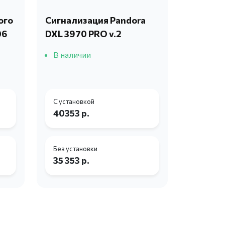
ого
Сигнализация Pandora
06
DXL 3970 PRO v.2
В наличии
С установкой
40353 р.
Без установки
35 353 р.