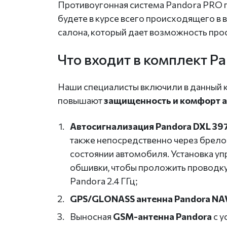
Противоугонная система Pandora PRO 
будете в курсе всего происходящего 
салона, который дает возможность про
Что входит в комплект P
Наши специалисты включили в данный 
повышают
защищенность и комфорт 
Автосигнализация Pandora DXL 39
также непосредственно через брело
состоянии автомобиля. Установка у
обшивки, чтобы проложить проводк
Pandora 2.4 ГГц;
GPS/GLONASS антенна Pandora NA
Выносная
GSM-антенна Pandora
с у