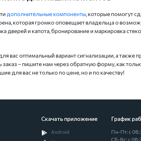
сти
дополнительные компоненты
, которые помогут с
ена, которая громко оповещает владельца о возможн
а дверей и капота, бронирование и маркировка стек
я вас оптимальный вариант сигнализации, а также про
ь заказ – пишите нам через обратную форму, как толь
 для вас не только по цене, но и по качеству!
Скачать приложение
График ра
Android
Пн-Пт: с 08:
Сб-Вс: с 08: