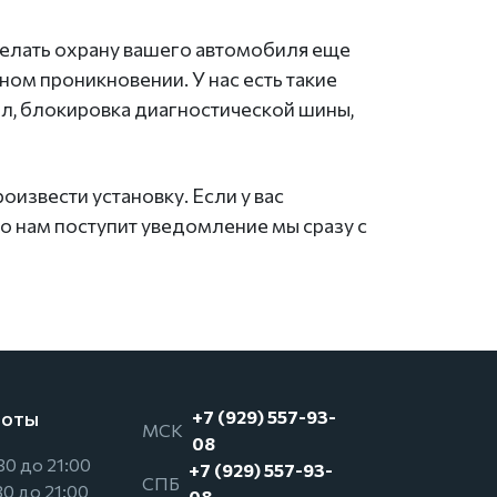
делать охрану вашего автомобиля еще
ом проникновении. У нас есть такие
ол, блокировка диагностической шины,
извести установку. Если у вас
ко нам поступит уведомление мы сразу с
боты
+7 (929) 557-93-
МСК
08
30 до 21:00
+7 (929) 557-93-
СПБ
30 до 21:00
08