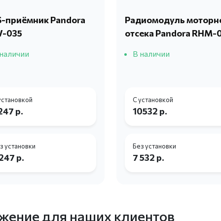
-приёмник Pandora
Радиомодуль моторн
V-035
отсека Pandora RHM-
 наличии
В наличии
установкой
С установкой
247 р.
10532 р.
з установки
Без установки
 247 р.
7 532 р.
жение для наших клиентов