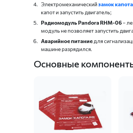
Электромеханический
замок капота
капот и запустить двигатель;
Радиомодуль Pandora RHM-06
– ле
модуль не позволяет запустить двиг
Аварийное питание
для сигнализаци
машине разрядился.
Основные компоненты