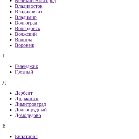
Великий Новгород
Владивосток
Владикавказ
Владимир
Волгоград
Волгодонск
Волжский
Вологда
Воронеж
Г
Геленджик
Грозный
Д
Дербент
Дзержинск
Димитровград
Долгопрудный
Домодедово
Е
Евпатория