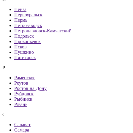
Пенза
Первоуральск
Пермь
Петрозаводск
Петропавловск-Камчатский
Подольск
Прокопьевск
Псков
Пушкино
Пятигорск
Р
Раменское
Реутов
Ростов-на-Дону
Рубцовск
Рыбинск
Рязань
С
Салават
Самара