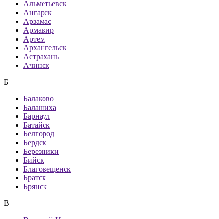
Альметьевск
Ангарск
Арзамас
Армавир
Артем
Архангельск
Астрахань
Ачинск
Б
Балаково
Балашиха
Барнаул
Батайск
Белгород
Бердск
Березники
Бийск
Благовещенск
Братск
Брянск
В