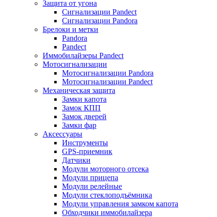
Защита от угона
Сигнализации Pandect
Сигнализации Pandora
Брелоки и метки
Pandora
Pandect
Иммобилайзеры Pandect
Мотосигнализации
Мотосигнализации Pandora
Мотосигнализации Pandect
Механическая защита
Замки капота
Замок КПП
Замок дверей
Замки фар
Аксессуары
Инструменты
GPS-приемник
Датчики
Модули моторного отсека
Модули прицепа
Модули релейные
Модули стеклоподъёмника
Модули управления замком капота
Обходчики иммобилайзера