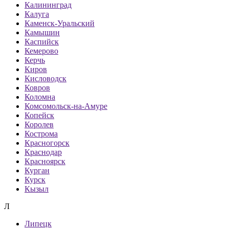
Калининград
Калуга
Каменск-Уральский
Камышин
Каспийск
Кемерово
Керчь
Киров
Кисловодск
Ковров
Коломна
Комсомольск-на-Амуре
Копейск
Королев
Кострома
Красногорск
Краснодар
Красноярск
Курган
Курск
Кызыл
Л
Липецк