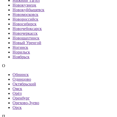
Нижний Тагил
Новокузнецк
Новокуйбышевск
Новомосковск
Новороссийск
Новосибирск
Новочебоксарск
Новочеркасск
Новошахтинск
Новый Уренгой
Ногинск
Норильск
Ноябрьск
О
Обнинск
Одинцово
Октябрьский
Омск
Орёл
Оренбург
Орехово-Зуево
Орск
П