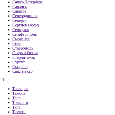
Санкт-Петербург
Саранск
Саратов
Северодвинск
Северск
Сергиев Посад
Серпухов
Симферополь
Смоленск
Сочи
Ставрополь
Старый Оскол
Стерлитамак
Сургут
Сызрань
Сыктывкар
Т
Таганрог
Тамбов
Тверь
Тольятти
Тула
Тюмень