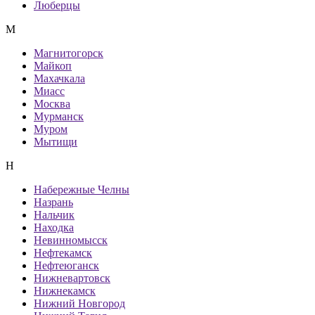
Люберцы
М
Магнитогорск
Майкоп
Махачкала
Миасс
Москва
Мурманск
Муром
Мытищи
Н
Набережные Челны
Назрань
Нальчик
Находка
Невинномысск
Нефтекамск
Нефтеюганск
Нижневартовск
Нижнекамск
Нижний Новгород