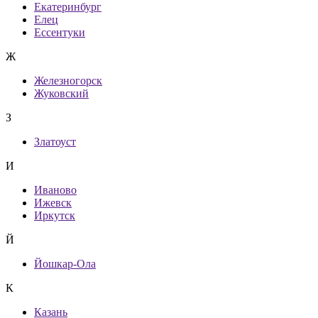
Екатеринбург
Елец
Ессентуки
Ж
Железногорск
Жуковский
З
Златоуст
И
Иваново
Ижевск
Иркутск
Й
Йошкар-Ола
К
Казань