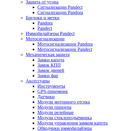
Защита от угона
Сигнализации Pandect
Сигнализации Pandora
Брелоки и метки
Pandora
Pandect
Иммобилайзеры Pandect
Мотосигнализации
Мотосигнализации Pandora
Мотосигнализации Pandect
Механическая защита
Замки капота
Замок КПП
Замок дверей
Замки фар
Аксессуары
Инструменты
GPS-приемник
Датчики
Модули моторного отсека
Модули прицепа
Модули релейные
Модули стеклоподъёмника
Модули управления замком капота
Обходчики иммобилайзера