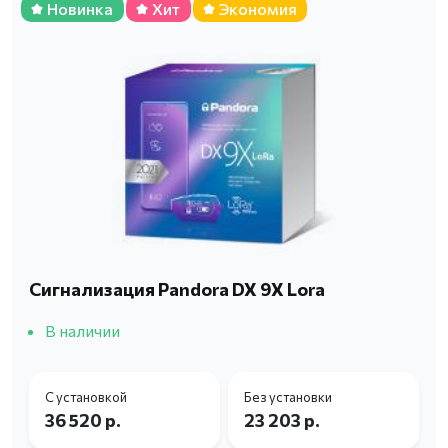
Новинка
Хит
Экономия
Сигнализация Pandora DX 9X Lora
В наличии
С установкой
Без установки
36 520 р.
23 203 р.