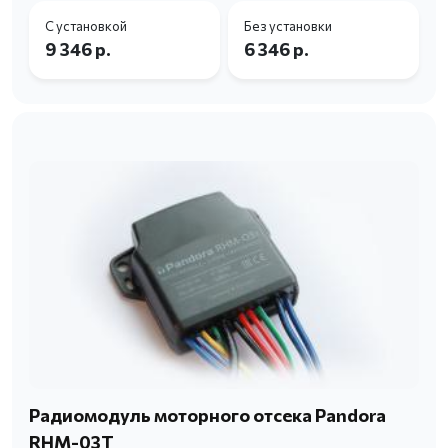
С установкой
Без установки
9 346 р.
6 346 р.
Радиомодуль моторного отсека Pandora
RHM-03T