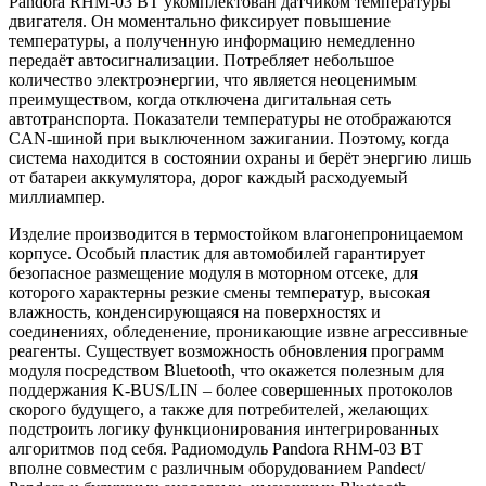
Pandora RHM-03 BT укомплектован датчиком температуры
двигателя. Он моментально фиксирует повышение
температуры, а полученную информацию немедленно
передаёт автосигнализации. Потребляет небольшое
количество электроэнергии, что является неоценимым
преимуществом, когда отключена дигитальная сеть
автотранспорта. Показатели температуры не отображаются
CAN-шиной при выключенном зажигании. Поэтому, когда
система находится в состоянии охраны и берёт энергию лишь
от батареи аккумулятора, дорог каждый расходуемый
миллиампер.
Изделие производится в термостойком влагонепроницаемом
корпусе. Особый пластик для автомобилей гарантирует
безопасное размещение модуля в моторном отсеке, для
которого характерны резкие смены температур, высокая
влажность, конденсирующаяся на поверхностях и
соединениях, обледенение, проникающие извне агрессивные
реагенты. Существует возможность обновления программ
модуля посредством Bluetooth, что окажется полезным для
поддержания K-BUS/LIN – более совершенных протоколов
скорого будущего, а также для потребителей, желающих
подстроить логику функционирования интегрированных
алгоритмов под себя. Радиомодуль Pandora RHM-03 BT
вполне совместим с различным оборудованием Pandect/