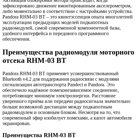
Активация блокировки мотора происходит, когда
зафиксировано движение вмонтированным акселерометром,
либо моментально в соответствии с настройками устройства.
Pandora RHM-03 BT – это квинтэссенция опыта многолетней
эксплуатации предыдущих моделей подкапотных
радиомодулей, самой современной компонентной базы,
удобного интерфейса и передового программного
обеспечения.
Преимущества радиомодуля моторного
отсека RHM-03 BT
Pandora RHM-03 BT применяет усовершенствованный
Bluetooth v4.2 для поддержания радиосвязи с модулями
сигнализации автотранспорта Pandect и Pandora. Это
обеспечило надёжное помехонезависимое соединение,
потребляющее минимум электроэнергии. Расстояние
уверенного приёма или передачи радиосигнала значительно
больше возможной дистанции между подкапотным
радиомодулем и основным блоком. Несмотря на то, что
современный эфир изобилует помехами, а капот автомобиля
экранирован.
Преимущества RHM-03 BT