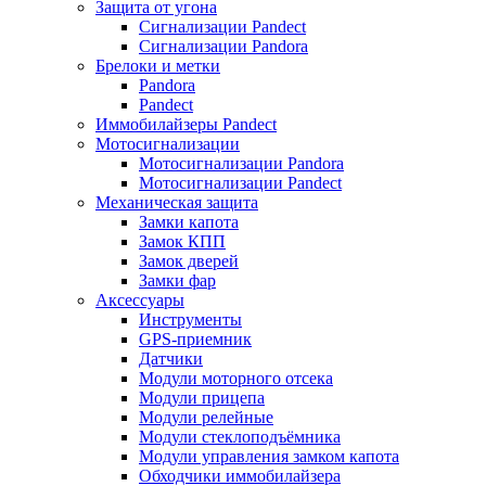
Защита от угона
Сигнализации Pandect
Сигнализации Pandora
Брелоки и метки
Pandora
Pandect
Иммобилайзеры Pandect
Мотосигнализации
Мотосигнализации Pandora
Мотосигнализации Pandect
Механическая защита
Замки капота
Замок КПП
Замок дверей
Замки фар
Аксессуары
Инструменты
GPS-приемник
Датчики
Модули моторного отсека
Модули прицепа
Модули релейные
Модули стеклоподъёмника
Модули управления замком капота
Обходчики иммобилайзера