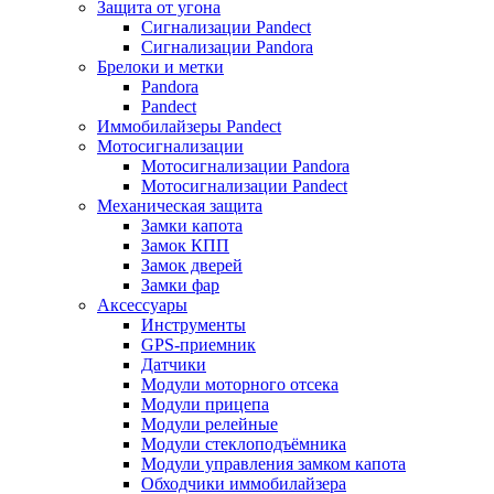
Защита от угона
Сигнализации Pandect
Сигнализации Pandora
Брелоки и метки
Pandora
Pandect
Иммобилайзеры Pandect
Мотосигнализации
Мотосигнализации Pandora
Мотосигнализации Pandect
Механическая защита
Замки капота
Замок КПП
Замок дверей
Замки фар
Аксессуары
Инструменты
GPS-приемник
Датчики
Модули моторного отсека
Модули прицепа
Модули релейные
Модули стеклоподъёмника
Модули управления замком капота
Обходчики иммобилайзера