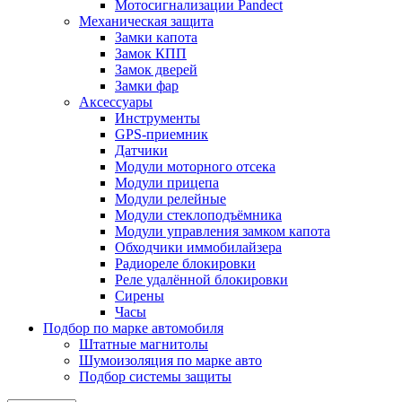
Мотосигнализации Pandect
Механическая защита
Замки капота
Замок КПП
Замок дверей
Замки фар
Аксессуары
Инструменты
GPS-приемник
Датчики
Модули моторного отсека
Модули прицепа
Модули релейные
Модули стеклоподъёмника
Модули управления замком капота
Обходчики иммобилайзера
Радиореле блокировки
Реле удалённой блокировки
Сирены
Часы
Подбор по марке автомобиля
Штатные магнитолы
Шумоизоляция по марке авто
Подбор системы защиты