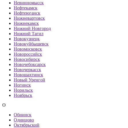
Невинномысск
Нефтекамск
Нефтеюганск
Нижневартовск
Нижнекамск
Нижний Новгород
Нижний Тагил
Новокузнецк
Новокуйбышевск
Новомосковск
Новороссийск
Новосибирск
Новочебоксарск
Новочеркасск
Новошахтинск
Новый Уренгой
Ногинск
Норильск
Ноябрьск
О
Обнинск
Одинцово
Октябрьский