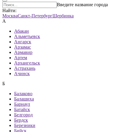
Введите название города
Найти:
Москва
Санкт-Петербург
Щербинка
А
Абакан
Альметьевск
Ангарск
Арзамас
Армавир
Артем
Архангельск
Астрахань
Ачинск
Б
Балаково
Балашиха
Барнаул
Батайск
Белгород
Бердск
Березники
Бийск