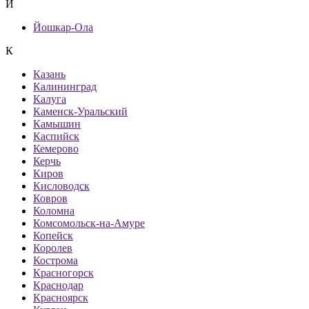
Й
Йошкар-Ола
К
Казань
Калининград
Калуга
Каменск-Уральский
Камышин
Каспийск
Кемерово
Керчь
Киров
Кисловодск
Ковров
Коломна
Комсомольск-на-Амуре
Копейск
Королев
Кострома
Красногорск
Краснодар
Красноярск