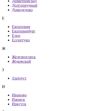
Димитровград
Долгопрудный
Домодедово
Е
Евпатория
Екатеринбург
Елец
Ессентуки
Ж
Железногорск
Жуковский
З
Златоуст
И
Иваново
Ижевск
Иркутск