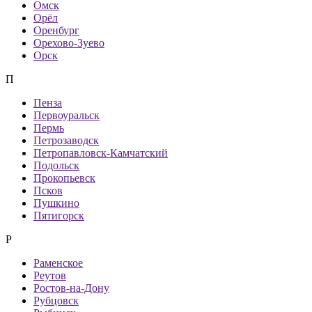
Омск
Орёл
Оренбург
Орехово-Зуево
Орск
П
Пенза
Первоуральск
Пермь
Петрозаводск
Петропавловск-Камчатский
Подольск
Прокопьевск
Псков
Пушкино
Пятигорск
Р
Раменское
Реутов
Ростов-на-Дону
Рубцовск