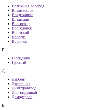
Великий Новгород
Владивосток
Владикавказ
Владимир
Волгоград
Волгодонск
Волжский
Вологда
Воронеж
Г
Геленджик
Грозный
Д
Дербент
Дзержинск
Димитровград
Долгопрудный
Домодедово
Е