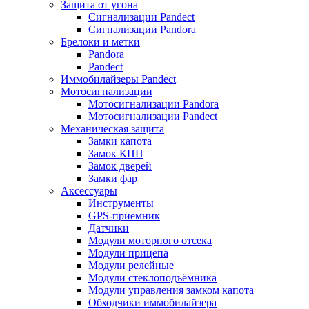
Защита от угона
Сигнализации Pandect
Сигнализации Pandora
Брелоки и метки
Pandora
Pandect
Иммобилайзеры Pandect
Мотосигнализации
Мотосигнализации Pandora
Мотосигнализации Pandect
Механическая защита
Замки капота
Замок КПП
Замок дверей
Замки фар
Аксессуары
Инструменты
GPS-приемник
Датчики
Модули моторного отсека
Модули прицепа
Модули релейные
Модули стеклоподъёмника
Модули управления замком капота
Обходчики иммобилайзера