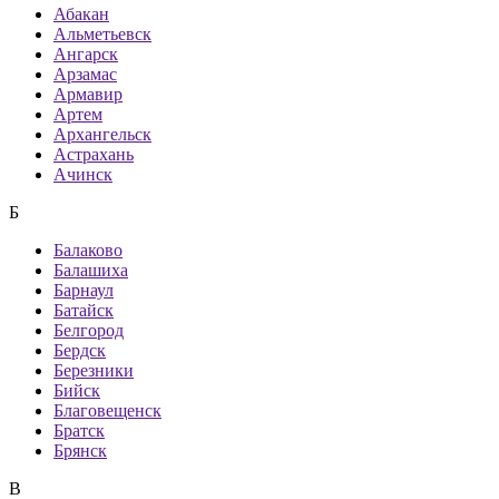
Абакан
Альметьевск
Ангарск
Арзамас
Армавир
Артем
Архангельск
Астрахань
Ачинск
Б
Балаково
Балашиха
Барнаул
Батайск
Белгород
Бердск
Березники
Бийск
Благовещенск
Братск
Брянск
В