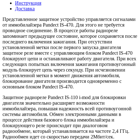
Инструкция
Доставка
Представленное защитное устройство управляется сигналами
от иммобилайзера Pandect IS-470. Для этого не требуется
проводное соединение. В процессе работы радиореле
запоминает предыдущее состояние, которое сохраняется после
последнего включения зажигания. При отсутствии
установленной метки после первого запуска двигателя
защитное реле вместе с управляющим блоком Pandect IS-470
блокируют цепи и останавливают работу двигателя. При всех
следующих попытках включения зажигания противоугонный
модуль блокирует цепь через секунду. При исчезновении
установленной метки в момент движения автомобиля,
блокирование двигателя производится одновременно с
основным блоком Pandect IS-470.
Защитное радиореле Pandect IS-110 i-mod для блокировки
двигателя значительно расширяет возможности
иммобилайзера, повышая надежность всей противоугонной
системы автомобиля. Обмен электронными данными в
процессе действия базового блока иммобилайзера и
блокирующего реле происходит при диалоговом
радиообмене, который устанавливается на частоте 2,4 ГГц.
Радиообмен идет со скоростью передачи 2Мбит/сек.