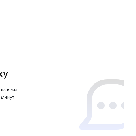
ку
на и мы
 минут