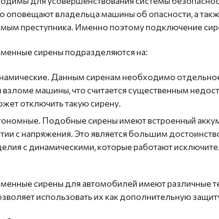
одимы для усовершенствования системы безопасност
о оповещают владельца машины об опасности, а такж
амым преступника. Именно поэтому подключение сире
менные сирены подразделяются на:
намические. Данным сиренам необходимо отдельное 
и взломе машины, что считается существенным недо
ожет отключить такую сирену.
тономные. Подобные сирены имеют встроенный аккуму
ятии с напряжения. Это является большим достоинств
делия с динамическими, которые работают исключител
менные сирены для автомобилей имеют различные те
озволяет использовать их как дополнительную защит