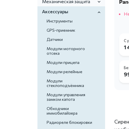
Механическая защита
Pan
Аксессуары
Не
Инструменты
GPS-приемник
Датчики
С 
1 
Модули моторного
отсека
Модули прицепа
Бе
Модули релейные
9
Модули
стеклоподъёмника
Модули управления
замком капота
Обходчики
иммобилайзера
Сирен
Радиореле блокировки