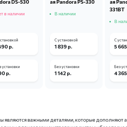
dora DS-530
ая Pandora PS-330
ая Pan
331BT
т в наличии
В наличии
В нал
установкой
С установкой
С уста
490 р.
1 839 р.
5 665
з установки
Без установки
Без ус
90 р.
1 142 р.
4 365
ы являются важными деталями, которые дополняют 