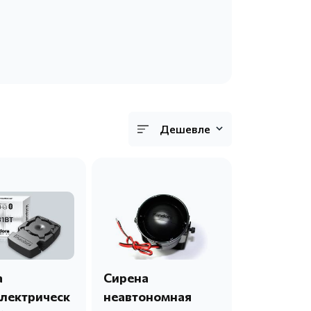
Дешевле
а
Сирена
лектрическ
неавтономная