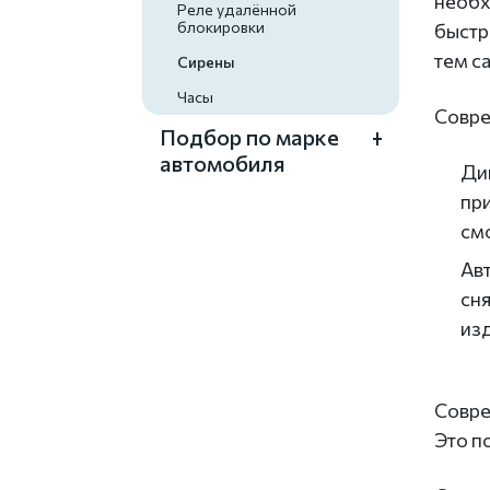
необх
Реле удалённой
блокировки
быстр
тем с
Сирены
Часы
Совре
Подбор по марке
автомобиля
Ди
пр
см
Ав
сн
из
Совре
Это п