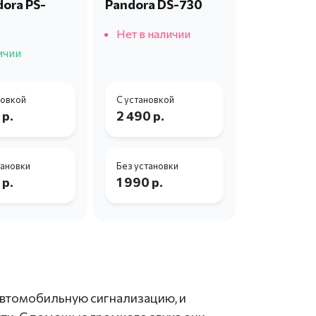
dora PS-
Pandora DS-730
Нет в наличии
ичии
новкой
С установкой
 р.
2 490 р.
тановки
Без установки
 р.
1 990 р.
автомобильную сигнализацию, и