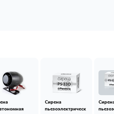
ена
Сирена
Сирен
втономная
пьезоэлектрическ
пьезоэ