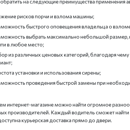
 обратить на следующие преимущества применения а
ижение рисков порчи и взлома машины;
зможность быстрого оповещения владельца о взломе
зможность выбрать максимально небольшой размер, к
ти в любое место;
бор из различных ценовых категорий, благодаря чем
иант;
стота установки и использования сирены;
зможность проведения быстрой замены при необход
ем интернет-магазине можно найти огромное разноо
ых производителей. Каждый водитель сможет найти 
 доступна курьерская доставка прямо до двери.