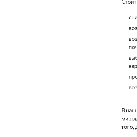
Стоит
сн
во
во
поч
вы
вар
про
во
В наш
миров
того,