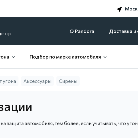
Моск
O Pandora
Доставка и 
центр
гона
Подбор по марке автомобиля
т угона
Аксессуары
Сирены
зации
а защита автомобиля, тем более, если учитывать, что уго