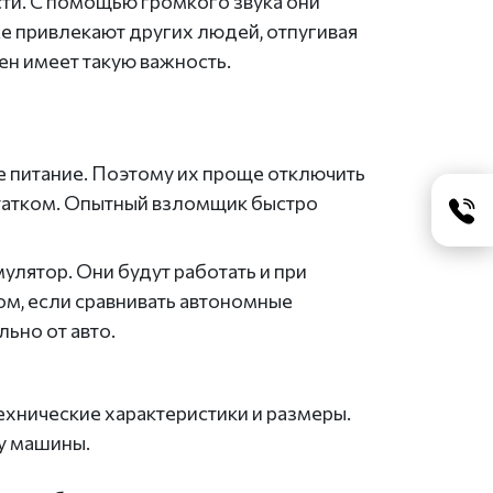
и. С помощью громкого звука они
е привлекают других людей, отпугивая
н имеет такую важность.
питание. Поэтому их проще отключить
статком. Опытный взломщик быстро
лятор. Они будут работать и при
ом, если сравнивать автономные
ьно от авто.
хнические характеристики и размеры.
у машины.