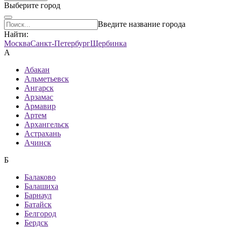
Выберите город
Введите название города
Найти:
Москва
Санкт-Петербург
Щербинка
А
Абакан
Альметьевск
Ангарск
Арзамас
Армавир
Артем
Архангельск
Астрахань
Ачинск
Б
Балаково
Балашиха
Барнаул
Батайск
Белгород
Бердск