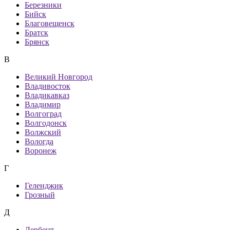
Березники
Бийск
Благовещенск
Братск
Брянск
В
Великий Новгород
Владивосток
Владикавказ
Владимир
Волгоград
Волгодонск
Волжский
Вологда
Воронеж
Г
Геленджик
Грозный
Д
Дербент