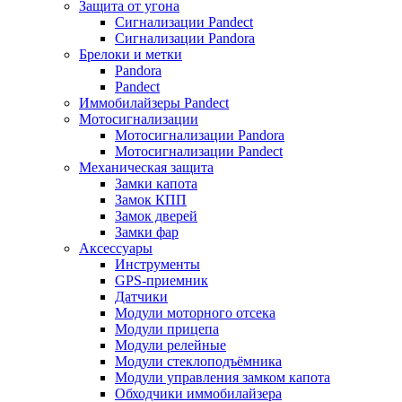
Защита от угона
Сигнализации Pandect
Сигнализации Pandora
Брелоки и метки
Pandora
Pandect
Иммобилайзеры Pandect
Мотосигнализации
Мотосигнализации Pandora
Мотосигнализации Pandect
Механическая защита
Замки капота
Замок КПП
Замок дверей
Замки фар
Аксессуары
Инструменты
GPS-приемник
Датчики
Модули моторного отсека
Модули прицепа
Модули релейные
Модули стеклоподъёмника
Модули управления замком капота
Обходчики иммобилайзера