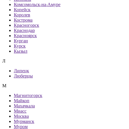
Комсомольск-на-Амуре
Копейск
Королев
Кострома
Красногорск
Краснодар
Красноярск
Курган
Курск
Кызыл
Л
Липецк
Люберцы
М
Магнитогорск
Майкоп
Махачкала
Миасс
Москва
Мурманск
Муром