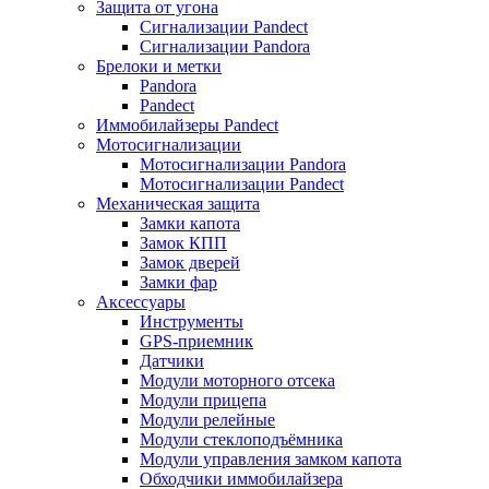
Защита от угона
Сигнализации Pandect
Сигнализации Pandora
Брелоки и метки
Pandora
Pandect
Иммобилайзеры Pandect
Мотосигнализации
Мотосигнализации Pandora
Мотосигнализации Pandect
Механическая защита
Замки капота
Замок КПП
Замок дверей
Замки фар
Аксессуары
Инструменты
GPS-приемник
Датчики
Модули моторного отсека
Модули прицепа
Модули релейные
Модули стеклоподъёмника
Модули управления замком капота
Обходчики иммобилайзера