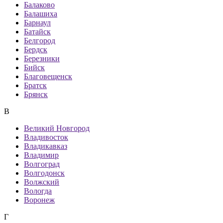
Балаково
Балашиха
Барнаул
Батайск
Белгород
Бердск
Березники
Бийск
Благовещенск
Братск
Брянск
В
Великий Новгород
Владивосток
Владикавказ
Владимир
Волгоград
Волгодонск
Волжский
Вологда
Воронеж
Г