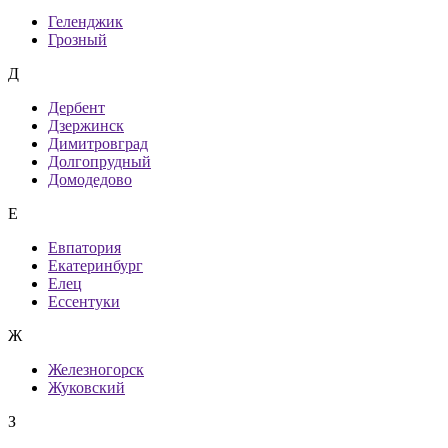
Геленджик
Грозный
Д
Дербент
Дзержинск
Димитровград
Долгопрудный
Домодедово
Е
Евпатория
Екатеринбург
Елец
Ессентуки
Ж
Железногорск
Жуковский
З