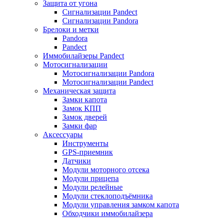
Защита от угона
Сигнализации Pandect
Сигнализации Pandora
Брелоки и метки
Pandora
Pandect
Иммобилайзеры Pandect
Мотосигнализации
Мотосигнализации Pandora
Мотосигнализации Pandect
Механическая защита
Замки капота
Замок КПП
Замок дверей
Замки фар
Аксессуары
Инструменты
GPS-приемник
Датчики
Модули моторного отсека
Модули прицепа
Модули релейные
Модули стеклоподъёмника
Модули управления замком капота
Обходчики иммобилайзера