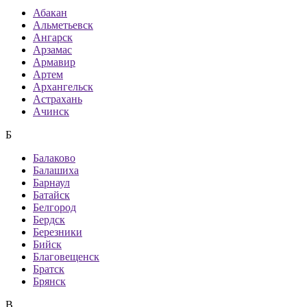
Абакан
Альметьевск
Ангарск
Арзамас
Армавир
Артем
Архангельск
Астрахань
Ачинск
Б
Балаково
Балашиха
Барнаул
Батайск
Белгород
Бердск
Березники
Бийск
Благовещенск
Братск
Брянск
В