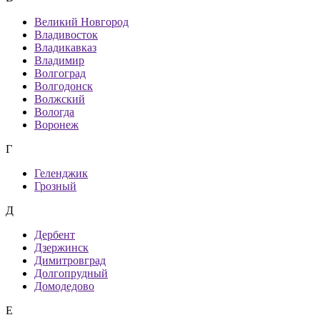
Великий Новгород
Владивосток
Владикавказ
Владимир
Волгоград
Волгодонск
Волжский
Вологда
Воронеж
Г
Геленджик
Грозный
Д
Дербент
Дзержинск
Димитровград
Долгопрудный
Домодедово
Е