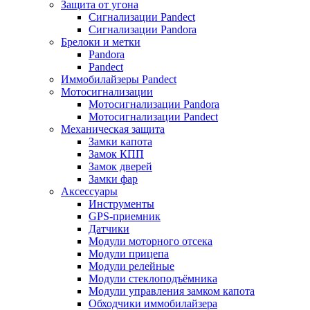
Защита от угона
Сигнализации Pandect
Сигнализации Pandora
Брелоки и метки
Pandora
Pandect
Иммобилайзеры Pandect
Мотосигнализации
Мотосигнализации Pandora
Мотосигнализации Pandect
Механическая защита
Замки капота
Замок КПП
Замок дверей
Замки фар
Аксессуары
Инструменты
GPS-приемник
Датчики
Модули моторного отсека
Модули прицепа
Модули релейные
Модули стеклоподъёмника
Модули управления замком капота
Обходчики иммобилайзера