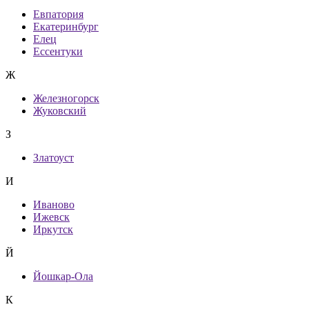
Евпатория
Екатеринбург
Елец
Ессентуки
Ж
Железногорск
Жуковский
З
Златоуст
И
Иваново
Ижевск
Иркутск
Й
Йошкар-Ола
К