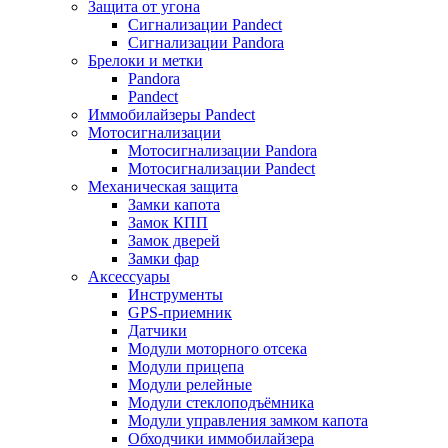
Защита от угона
Сигнализации Pandect
Сигнализации Pandora
Брелоки и метки
Pandora
Pandect
Иммобилайзеры Pandect
Мотосигнализации
Мотосигнализации Pandora
Мотосигнализации Pandect
Механическая защита
Замки капота
Замок КПП
Замок дверей
Замки фар
Аксессуары
Инструменты
GPS-приемник
Датчики
Модули моторного отсека
Модули прицепа
Модули релейные
Модули стеклоподъёмника
Модули управления замком капота
Обходчики иммобилайзера