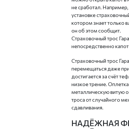
не сработал. Например,
установке страховочный
котором знает только 
он об этом сообщит.
Страховочный трос Гар
непосредственно капот
Страховочный трос Гара
перемещаться даже при 
достигается за счёт т
низкое трение. Оплетка
металлическую витую 
троса от случайного м
сдавливания.
НАДЁЖНАЯ Ф