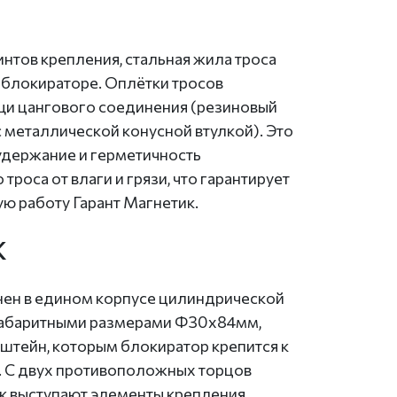
интов крепления, стальная жила троса
 блокираторе. Оплётки тросов
и цангового соединения (резиновый
 металлической конусной втулкой). Это
удержание и герметичность
троса от влаги и грязи, что гарантирует
ю работу Гарант Магнетик.
К
нен в едином корпусе цилиндрической
абаритными размерами Ф30х84мм,
тейн, которым блокиратор крепится к
 С двух противоположных торцов
ик выступают элементы крепления