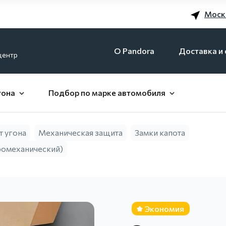
Моск
O Pandora
Доставка и 
центр
гона
Подбор по марке автомобиля
т угона
Механическая защита
Замки капота
ромеханический)
Экономия