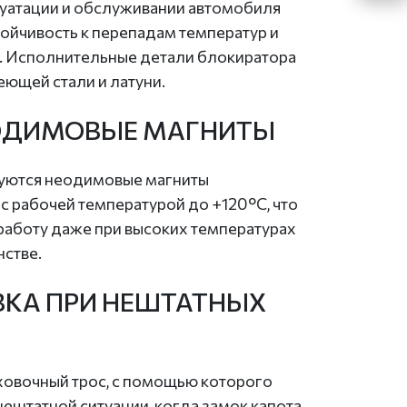
уатации и обслуживании автомобиля
ойчивость к перепадам температур и
. Исполнительные детали блокиратора
еющей стали и латуни.
ОДИМОВЫЕ МАГНИТЫ
зуются неодимовые магниты
 рабочей температурой до +120°С, что
работу даже при высоких температурах
нстве.
ВКА ПРИ НЕШТАТНЫХ
ховочный трос, с помощью которого
нештатной ситуации, когда замок капота