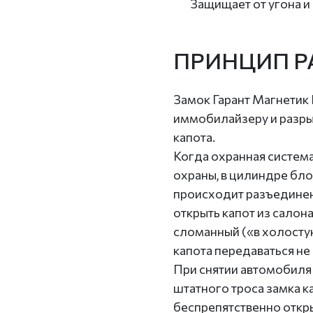
Защищает от угона и
ПРИНЦИП Р
Замок Гарант Магнетик
иммобилайзеру и разры
капота.
Когда охранная систем
охраны, в цилиндре бл
происходит разъединен
открыть капот из салона
сломанный («в холостую
капота передаваться не 
При снятии автомобиля 
штатного троса замка к
беспрепятственно откры