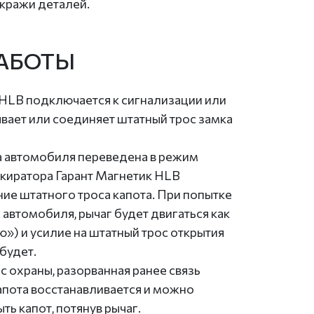
 кражи деталей.
АБОТЫ
 HLB подключается к сигнализации или
вает или соединяет штатный трос замка
а автомобиля переведена в режим
окиратора Гарант Магнетик HLB
ие штатного троса капота. При попытке
 автомобиля, рычаг будет двигаться как
») и усилие на штатный трос открытия
будет.
с охраны, разорванная ранее связь
апота восстанавливается и можно
ть капот, потянув рычаг.