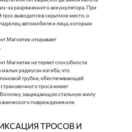
 из-за разряженного аккумулятора. При
 трос выводится в скрытное место, о
владелец автомобиля и лица, которым
ант Магнетик открывает
.
нт Магнетик не теряет способности
малых радиусах изгиба, что
ефлоновой трубки, обеспечивающей
 страховочного троса имеет
оболочку, защищающую стальную жилу
еханического повреждения или
ИКСАЦИЯ ТРОСОВ И