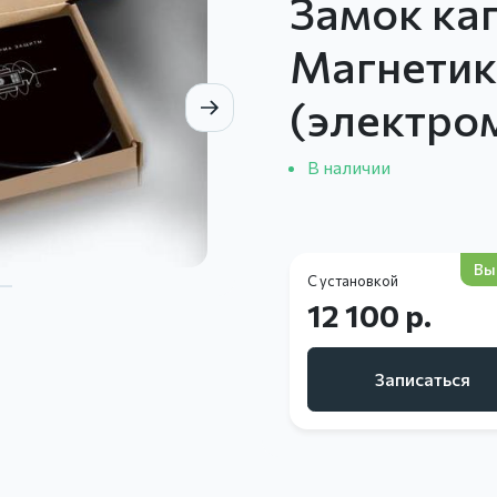
Замок ка
Магнетик
(электро
В наличии
Вы
С установкой
12 100 р.
Записаться