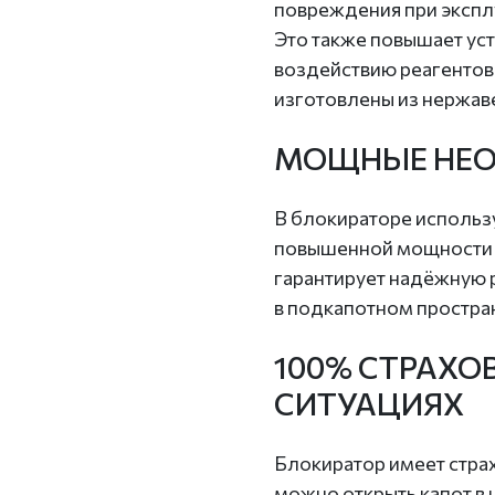
повреждения при экспл
Это также повышает уст
воздействию реагентов
изготовлены из нержав
МОЩНЫЕ НЕ
В блокираторе исполь
повышенной мощности с
гарантирует надёжную 
в подкапотном простра
100% СТРАХО
СИТУАЦИЯХ
Блокиратор имеет стра
можно открыть капот в 