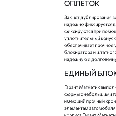
ОПЛЁТОК
За счет дублирования в
надежно фиксируется в
фиксируются при помощ
уплотнительный конус с
обеспечивает прочное 
блокиратора и штатного 
надёжную и долговечну
ЕДИНЫЙ БЛО
Гарант Магнетик выпол
формы с небольшими г
имеющий прочный кронш
элементам автомобиля.
корпуса Гарант Магнет