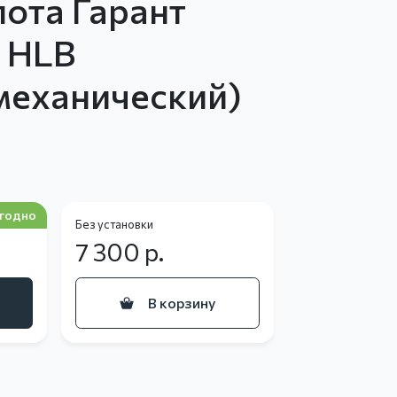
пота Гарант
 HLB
механический)
годно
Без установки
7 300
р.
В корзину