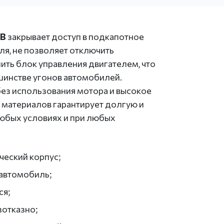
LB
закрывает доступ в подкапотное
ля, не позволяет отключить
ить блок управления двигателем, что
шинстве угонов автомобилей.
ез использования мотора и высокое
 материалов гарантирует долгую и
любых условиях и при любых
ческий корпус;
автомобиль;
ся;
зотказно;