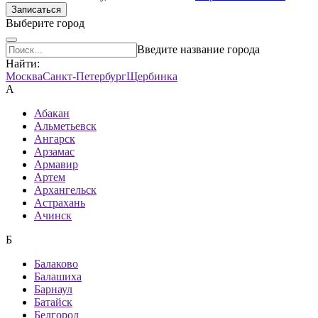
Записаться
Выберите город
Введите название города
Найти:
Москва
Санкт-Петербург
Щербинка
А
Абакан
Альметьевск
Ангарск
Арзамас
Армавир
Артем
Архангельск
Астрахань
Ачинск
Б
Балаково
Балашиха
Барнаул
Батайск
Белгород