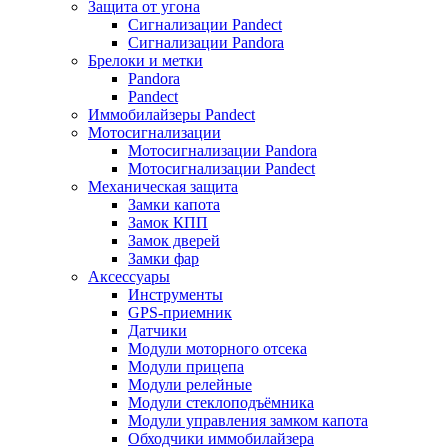
Защита от угона
Сигнализации Pandect
Сигнализации Pandora
Брелоки и метки
Pandora
Pandect
Иммобилайзеры Pandect
Мотосигнализации
Мотосигнализации Pandora
Мотосигнализации Pandect
Механическая защита
Замки капота
Замок КПП
Замок дверей
Замки фар
Аксессуары
Инструменты
GPS-приемник
Датчики
Модули моторного отсека
Модули прицепа
Модули релейные
Модули стеклоподъёмника
Модули управления замком капота
Обходчики иммобилайзера