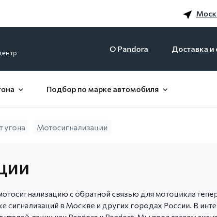
Моск
O Pandora
Доставка и 
центр
гона
Подбор по марке автомобиля
т угона
Мотосигнализации
ции
тосигнализацию с обратной связью для мотоцикла тепер
ке сигнализаций в Москве и других городах России. В инт
ителей, таких как Pandora и Pandect. Мы предлагаем си