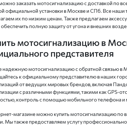
 можно заказать мотосигнализацию с доставкой по все
ой официальной установки в Москве и СПб. Все наши 
агаем их по низким ценам. Также предлагаем аксессу
 обеспечить полную защиту от угона и внешних возде
ить мотосигнализацию в Моск
ициального представителя
 надежную мотосигнализацию с обратной связью в М
айтесь к официальному представителю в наших гор
лизаций от ведущих мировых брендов, включая Пандор
лизации с различными функциями, такими как GPS-отс
остью, контроль с помощью мобильного телефона и 
ернет-магазине можно купить мотосигнализацию по в
и. Мы также предоставляем услугу профессиональной