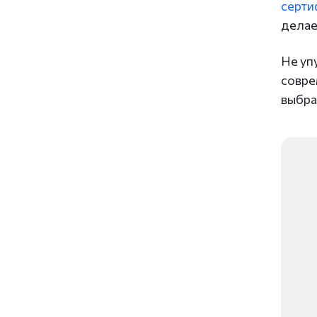
серти
делае
Не уп
совре
выбра