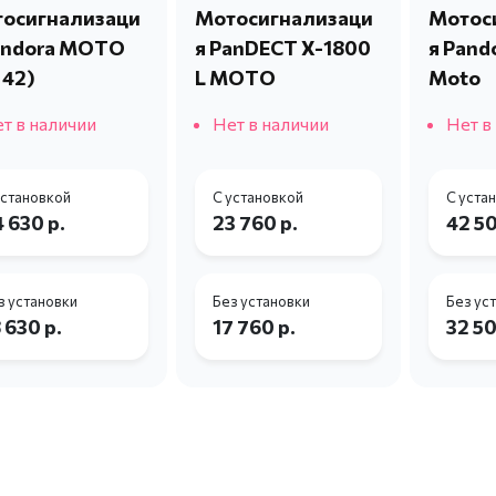
осигнализаци
Мотосигнализаци
Мотос
andora MOTO
я PanDECT X-1800
я Pand
 42)
L MOTO
Moto
т в наличии
Нет в наличии
Нет в
установкой
С установкой
С уста
 630 р.
23 760 р.
42 50
з установки
Без установки
Без ус
 630 р.
17 760 р.
32 50