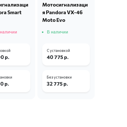
игнализаци
Мотосигнализаци
ora Smart
я Pandora VX-46
Moto Evo
 наличии
В наличии
новкой
С установкой
0 р.
40 775 р.
тановки
Без установки
0 р.
32 775 р.