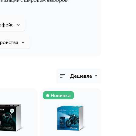
рфейс
тройства
Дешевле
Новинка