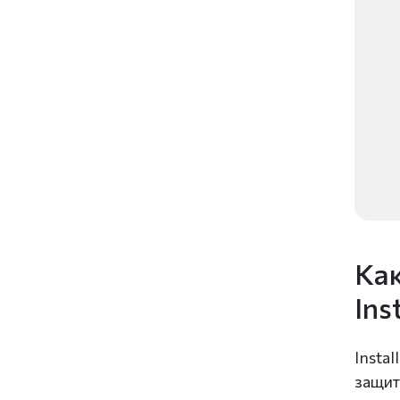
Как
Ins
Insta
защит