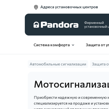
Адреса установочных центров
Фирменный
установочный 
Система комфорта
Защита от у
Автомобильные сигнализации
Защита о
Мотосигнализа
Приобрести надежную и современную мо
специализируется на продаже и установ
мото сигнализаций от ведущих производ