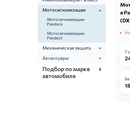
Мот
Мотосигнализации
я P
Мотосигнализации
(DX
Pandora
Не
Мотосигнализации
Pandect
Механическая защита
С 
Аксессуары
24
Подбор по марке
автомобиля
Бе
18