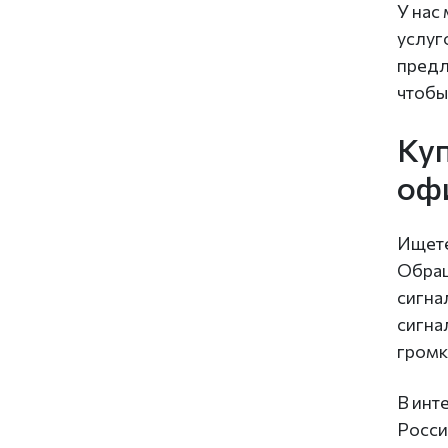
У нас
услуг
предл
чтобы
Куп
оф
Ищете
Обращ
сигна
сигна
громк
В инт
Росси