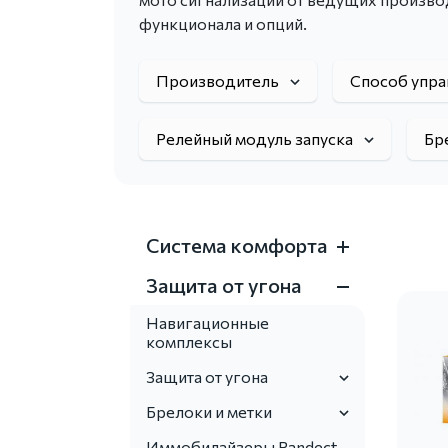
функционала и опций.
Производитель
Способ упр
Релейный модуль запуска
Бр
Система комфорта
Защита от угона
Навигационные
комплексы
Защита от угона
Брелоки и метки
Иммобилайзеры Pandect