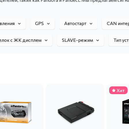
авления
GPS
Автостарт
CAN инте
елок с ЖК дисплем
SLAVE-режим
Тип ус
Хит