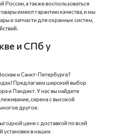
й России, а также воспользоваться
товары имеют гарантию качества, и мы
ары и запчасти для охранных систем,
йствий.
ве и СПб у
оскве и Санкт-Петербурге?
одах! Предлагаем широкий выбор
а и Пандект. У нас вы найдете
леживание, сирена с высокой
многое другое.
ыгодной цене с доставкой по всей
 установки в наших