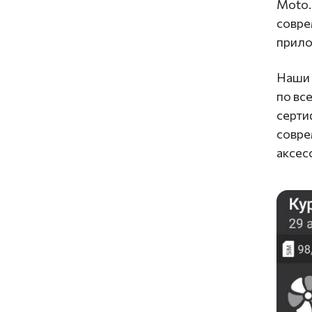
Moto.
совре
прило
Наши 
по вс
серти
совре
аксес