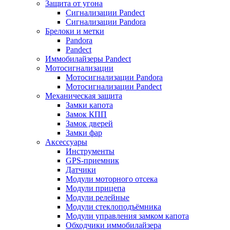
Защита от угона
Сигнализации Pandect
Сигнализации Pandora
Брелоки и метки
Pandora
Pandect
Иммобилайзеры Pandect
Мотосигнализации
Мотосигнализации Pandora
Мотосигнализации Pandect
Механическая защита
Замки капота
Замок КПП
Замок дверей
Замки фар
Аксессуары
Инструменты
GPS-приемник
Датчики
Модули моторного отсека
Модули прицепа
Модули релейные
Модули стеклоподъёмника
Модули управления замком капота
Обходчики иммобилайзера