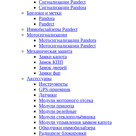
Сигнализации Pandect
Сигнализации Pandora
Брелоки и метки
Pandora
Pandect
Иммобилайзеры Pandect
Мотосигнализации
Мотосигнализации Pandora
Мотосигнализации Pandect
Механическая защита
Замки капота
Замок КПП
Замок дверей
Замки фар
Аксессуары
Инструменты
GPS-приемник
Датчики
Модули моторного отсека
Модули прицепа
Модули релейные
Модули стеклоподъёмника
Модули управления замком капота
Обходчики иммобилайзера
Радиореле блокировки