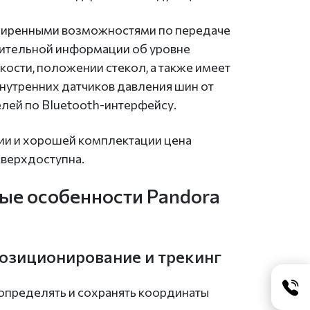
ширенными возможностями по передаче
ительной информации об уровне
сти, положении стекол, а также имеет
нутренних датчиков давления шин от
лей по Bluetooth-интерфейсу.
ии и хорошей комплектации цена
сверхдоступна.
е особенности Pandora
зиционирование и трекинг
определять и сохранять координаты