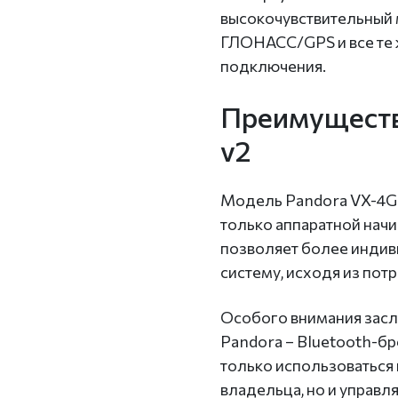
высокочувствительный
ГЛОНАСС/GPS и все те 
подключения.
Преимуществ
v2
Модель Pandora VX-4G G
только аппаратной начи
позволяет более инди
систему, исходя из пот
Особого внимания засл
Pandora – Bluetooth-бр
только использоваться 
владельца, но и управл