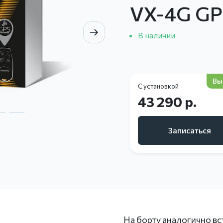
VX-4G GP
В наличии
Вы
С установкой
43 290 р.
Записаться
На борту аналогично вс