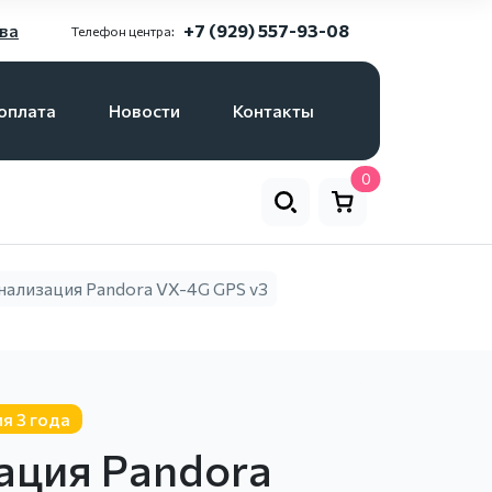
ва
+7 (929) 557-93-08
Телефон центра:
оплата
Новости
Контакты
0
нализация Pandora VX-4G GPS v3
я 3 года
ация Pandora