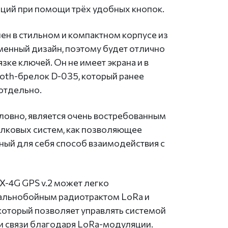
ций при помощи трёх удобных кнопок.
ен в стильном и компактном корпусе из
менный дизайн, поэтому будет отлично
вязке ключей. Он не имеет экрана и в
oth-брелок D-035, который ранее
отдельно.
ловно, является очень востребованным
лковых систем, как позволяющее
ный для себя способ взаимодействия с
X-4G GPS v.2 может легко
альнобойным радиотрактом LoRa и
который позволяет управлять системой
и связи благодаря LoRa-модуляции.