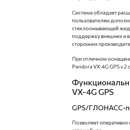
Система обладает рас
пользователям дополн
стеклоомывающей жидко
поддержку внешних и в
сторонних производите
При отличном оснащен
Pandora VX-4G GPS v.2 
Функциональны
VX-4G GPS
GPS/ГЛОНАСС-по
Позволяет оперативно 