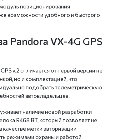
 модуль позиционирования
же возможности удобного и быстрого
а Pandora VX-4G GPS
PS v.2 отличается от первой версии не
нкой, но и комплектацией, что
видуально подобрать телеметрическую
ребностей автовладельцев.
уживает наличие новой разработки
елока R468 BT, который позволяет не
в качестве метки авторизации
ять режимами охраны и работой