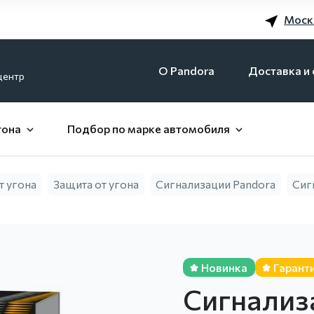
Моск
O Pandora
Доставка и 
центр
гона
Подбор по марке автомобиля
т угона
Защита от угона
Сигнализации Pandora
Сиг
Новинка
Гаранти
Сигнализ