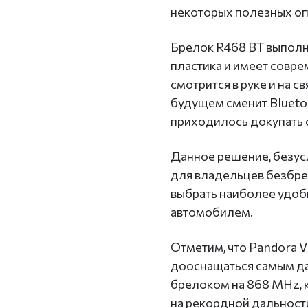
некоторых полезных оп
Брелок R468 BT выполн
пластика и имеет совре
смотрится в руке и на с
будущем сменит Blueto
приходилось докупать 
Данное решение, безус
для владельцев безбре
выбрать наиболее удоб
автомобилем.
Отметим, что Pandora V
дооснащаться самым д
брелоком на 868 MHz, 
на рекордной дальност