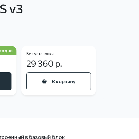
S v3
годно
Без установки
29 360
р.
В корзину
троенный в базовый блок