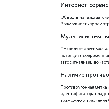
Интернет-сервис
Объединяет ваш автомо
Возможность просмотра
Мультисистемны
Позволяет максимально
потенциал современног
автосигнализацию част
Наличие противо
Противоугонная метка и
идентификатора владель
возможно отключение б