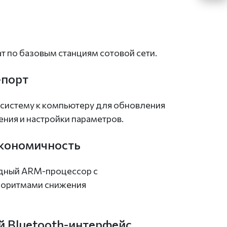
 по базовым станциям сотовой сети.
-порт
систему к компьютеру для обновления
ния и настройки параметров.
кономичность
дный ARM-процессор с
горитмами снижения
 Bluetooth-интерфейс